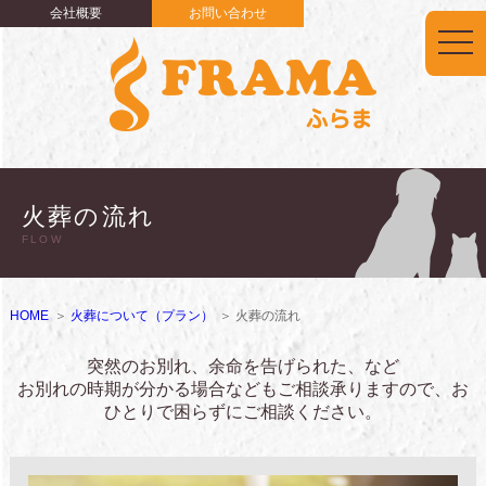
会社概要
お問い合わせ
togg
navi
火葬の流れ
FLOW
HOME
火葬について（プラン）
火葬の流れ
突然のお別れ、余命を告げられた、など
お別れの時期が分かる場合などもご相談承りますので、お
ひとりで困らずにご相談ください。