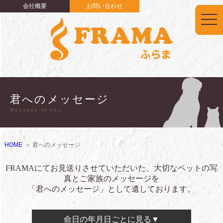
会社概要
お問い合わせ
togg
navi
君へのメッセージ
Message to you
HOME
君へのメッセージ
FRAMAにてお見送りさせていただいた、大切なペットの写
真とご家族のメッセージを
「君へのメッセージ」として遺しております。
命日の年月日ごとに見る▼