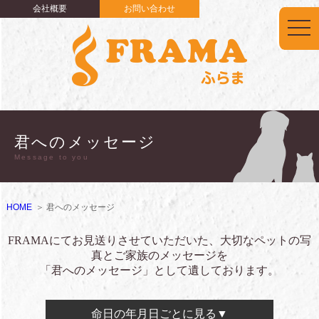
会社概要
お問い合わせ
togg
navi
君へのメッセージ
Message to you
HOME
君へのメッセージ
FRAMAにてお見送りさせていただいた、大切なペットの写
真とご家族のメッセージを
「君へのメッセージ」として遺しております。
命日の年月日ごとに見る▼