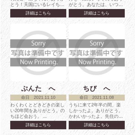
とう！天国にいるレイちゃ
がとう。あなたは、いつま
ん、ももちゃんと仲良く遊
でもかけがえのない存在で
詳細はこちら
詳細はこちら
んでね！ ...
す。大・大・大好き...
ぷんた へ
ちび へ
命日 2021.11.10
命日 2021.11.08
わくわくとどきどきの楽し
うちに来て2年半の間、楽
い20年間をありがとう。の
しかったよ。ありがとう。
ちほど会おう。 ...
かわいかったよ。先住のあ
んずちゃん、きいちゃんと
詳細はこちら
詳細はこちら
仲良くしてたネ。病気に...