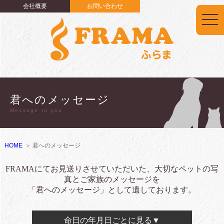
会社概要
お問い合わせ
togg
navi
君へのメッセージ
Message to you
HOME
君へのメッセージ
FRAMAにてお見送りさせていただいた、大切なペットの写
真とご家族のメッセージを
「君へのメッセージ」として遺しております。
命日の年月日ごとに見る▼