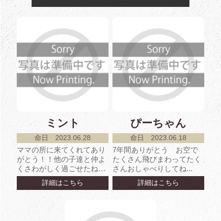
ミント
ぴーちゃん
命日 2023.06.28
命日 2023.06.18
ママの所に来てくれてあり
7年間ありがとう お空で
がとう！！他の子達と仲よ
たくさん飛びまわってたく
くさわがしく過ごせたね。
さんおしゃべりしてね...
病気になってからもキセキ
詳細はこちら
詳細はこちら
の復活して、お世話たく
さ...