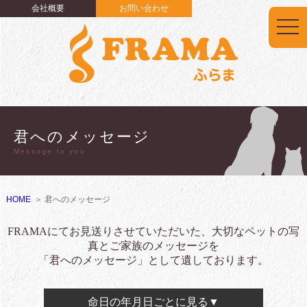
会社概要
お問い合わせ
togg
navi
君へのメッセージ
Message to you
HOME
君へのメッセージ
FRAMAにてお見送りさせていただいた、大切なペットの写
真とご家族のメッセージを
「君へのメッセージ」として遺しております。
命日の年月日ごとに見る▼