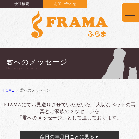
会社概要
お問い合わせ
togg
navi
君へのメッセージ
Message to you
HOME
君へのメッセージ
FRAMAにてお見送りさせていただいた、大切なペットの写
真とご家族のメッセージを
「君へのメッセージ」として遺しております。
命日の年月日ごとに見る▼