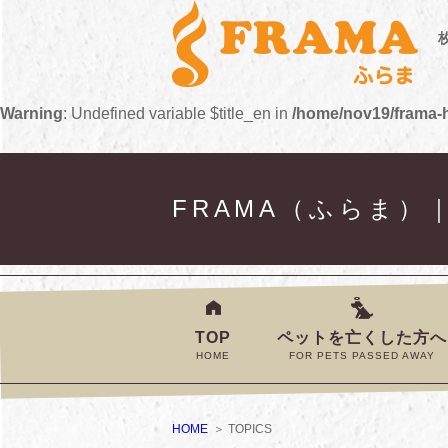
Warning
: Undefined variable $title_en in
/home/nov19/frama-h
FRAMA（ふらま
TOP
ペットを亡くした方へ
HOME
FOR PETS PASSED AWAY
HOME
TOPICS