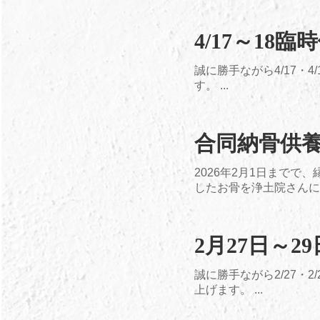
4/17～18
誠に勝手ながら4/17
す。 ...
合同納骨供
2026年2月1日まで
したお骨を浄土院さんに
2月27日～
誠に勝手ながら2/27・
上げます。 ...