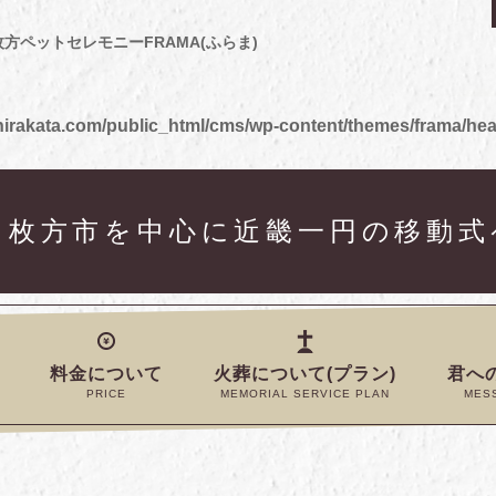
枚方ペットセレモニーFRAMA(ふらま)
irakata.com/public_html/cms/wp-content/themes/frama/he
）｜枚方市を中心に近畿一円の移動
料金について
火葬について(プラン)
君へ
PRICE
MEMORIAL SERVICE PLAN
MES