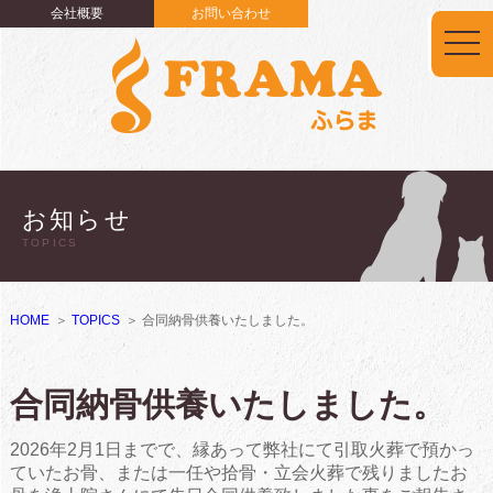
会社概要
お問い合わせ
togg
navi
お知らせ
TOPICS
HOME
TOPICS
合同納骨供養いたしました。
合同納骨供養いたしました。
2026年2月1日までで、縁あって弊社にて引取火葬で預かっ
ていたお骨、または一任や拾骨・立会火葬で残りましたお